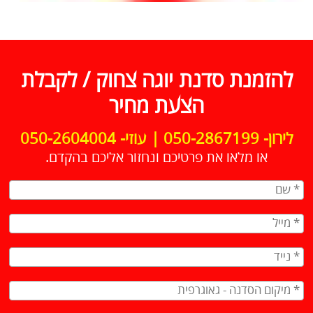
להזמנת סדנת יוגה צחוק / לקבלת
הצעת מחיר
לירון- 050-2867199 | עוזי- 050-2604004
או מלאו את פרטיכם ונחזור אליכם בהקדם.