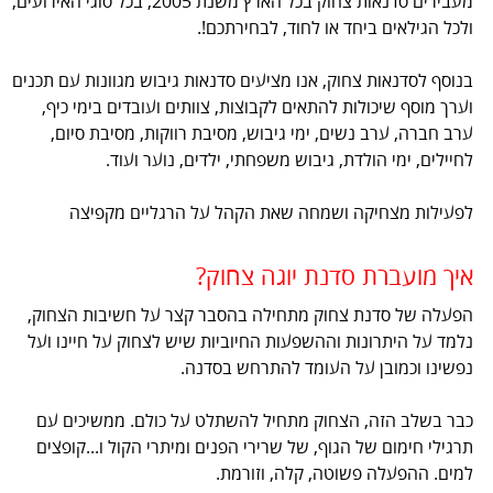
מעבירים סדנאות צחוק בכל הארץ משנת 2005, בכל סוגי האירועים,
ולכל הגילאים ביחד או לחוד, לבחירתכם!.
בנוסף לסדנאות צחוק, אנו מציעים סדנאות גיבוש מגוונות עם תכנים
וערך מוסף שיכולות להתאים לקבוצות, צוותים ועובדים בימי כיף,
ערב חברה, ערב נשים, ימי גיבוש, מסיבת רווקות, מסיבת סיום,
לחיילים, ימי הולדת, גיבוש משפחתי, ילדים, נוער ועוד.
לפעילות מצחיקה ושמחה שאת הקהל על הרגליים מקפיצה
איך מועברת סדנת יוגה צחוק?
הפעלה של סדנת צחוק מתחילה בהסבר קצר על חשיבות הצחוק,
נלמד על היתרונות וההשפעות החיוביות שיש לצחוק על חיינו ועל
נפשינו וכמובן על העומד להתרחש בסדנה.
כבר בשלב הזה, הצחוק מתחיל להשתלט על כולם. ממשיכים עם
תרגילי חימום של הגוף, של שרירי הפנים ומיתרי הקול ו...קופצים
למים. ההפעלה פשוטה, קלה, וזורמת.