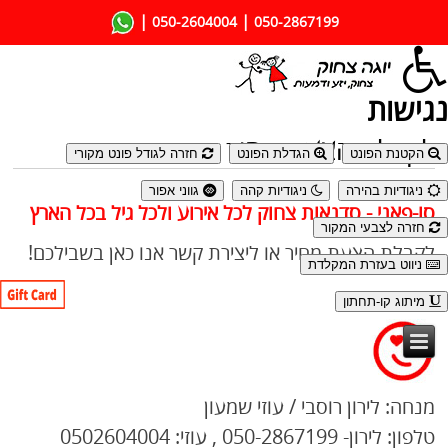
|
|
050-2604004
050-2867199
נגישות
לקבלת הצעת מחיר
הקטנת הפונט
הגדלת הפונט
חזרה לגודל פונט מקורי
ניגודיות בהירה
ניגודיות קהה
גווני אפור
סו-פאני - סדנאות צחוק לכל אירוע ולכל גיל בכל הארץ
חזרה לצבעי המקור
לקבלת הצעת מחיר או ליצירת קשר אנו כאן בשבילכם!
ניווט בעזרת המקלדת
מיתוג קו-תחתון
מנחה: לירון רוסבי / עוזי שמעון
טלפון: לירון- 050-2867199 , עוזי: 0502604004