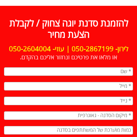
להזמנת סדנת יוגה צחוק / לקבלת
הצעת מחיר
לירון- 050-2867199 | עוזי- 050-2604004
או מלאו את פרטיכם ונחזור אליכם בהקדם.