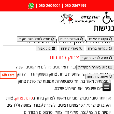
|
|
050-2604004
050-2867199
נגישות
סדנאות צחוק לחברות וארגונים
הקטנת הפונט
הגדלת הפונט
חזרה לגודל פונט מקורי
ניגודיות בהירה
ניגודיות קהה
גווני אפור
חשיבות סדנת צחוק לחברות
חזרה לצבעי המקור
במהלך סדנת צחוק לחברות וארגונים גדולים או קטנים ישנה
ניווט בעזרת המקלדת
הרגשה של גיבוש ושותפות ביחד. צחוק משותף זו חוויה חזקה
מיתוג קו-תחתון
ועוצמתית מאוד במיוחד כשנשארות תמונות של סדנת צחוק
לעובדים שינציחו את האירוע שלכם.
אין יותר טוב לגיבוש עובדים מאשר לצחוק ביחד ב
סדנת צחוק
. צוות
העובדים שרגיל לפרצופים רצינים, לשגרת עבודה צפופה וללחצים
יומיומים מוצא עצמו מוקף הדי צחוק ופרצופים מבודחים