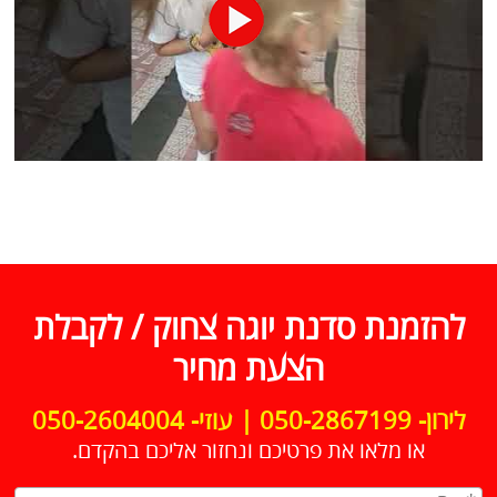
להזמנת סדנת יוגה צחוק / לקבלת
הצעת מחיר
לירון- 050-2867199 | עוזי- 050-2604004
או מלאו את פרטיכם ונחזור אליכם בהקדם.