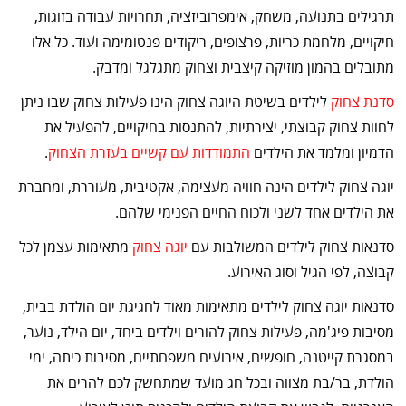
תרגילים בתנועה, משחק, אימפרוביזציה, תחרויות עבודה בזוגות,
חיקויים, מלחמת כריות, פרצופים, ריקודים פנטומימה ועוד. כל אלו
מתובלים בהמון מוזיקה קיצבית וצחוק מתגלגל ומדבק.
סדנת צחוק
לילדים בשיטת היוגה צחוק הינו פעילות צחוק שבו ניתן
לחוות צחוק קבוצתי, יצירתיות, להתנסות בחיקויים, להפעיל את
הדמיון ומלמד את הילדים
התמודדות עם קשיים בעזרת הצחוק
.
יוגה צחוק לילדים הינה חוויה מעצימה, אקטיבית, מעוררת, ומחברת
את הילדים אחד לשני ולכוח החיים הפנימי שלהם.
סדנאות צחוק לילדים המשולבות עם
יוגה צחוק
מתאימות עצמן לכל
קבוצה, לפי הגיל וסוג האירוע.
סדנאות יוגה צחוק לילדים מתאימות מאוד לחגיגת יום הולדת בבית,
מסיבות פיג'מה, פעילות צחוק להורים וילדים ביחד, יום הילד, נוער,
במסגרת קייטנה, חופשים, אירועים משפחתיים, מסיבות כיתה, ימי
הולדת, בר/בת מצווה ובכל חג מועד שמתחשק לכם להרים את