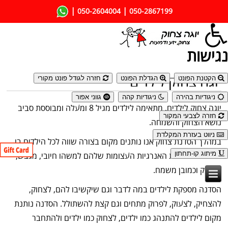
|
|
050-2604004
050-2867199
נגישות
יוגה צחוק לילדים
הקטנת הפונט
הגדלת הפונט
חזרה לגודל פונט מקורי
ניגודיות בהירה
ניגודיות קהה
גווני אפור
יוגה צחוק לילדים, מתאימה לילדים מגיל 8 ומעלה ומבוססת סביב
חזרה לצבעי המקור
נושא הצחוק והשמחה.
ניווט בעזרת המקלדת
במהלך הסדנת צחוק אנו נותנים מקום בצורה שווה לכל הילדים בו
מיתוג קו-תחתון
זמנית להמיר את האנרגיות העצומות שלהם למשהו חיובי, מגבש,
מצחיק וכמובן משמח.
הסדנה מספקת לילדים במה לדבר וגם שיקשיבו להם, לצחוק,
להצחיק, לצעוק, לפרוק מתחים וגם קצת להשתולל. הסדנה נותנת
מקום לילדים להתנהג כמו ילדים, לצחוק כמו ילדים ולהתחבר